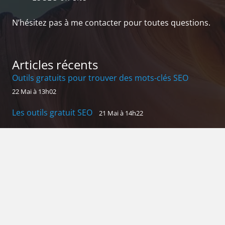
N’hésitez pas à me contacter pour toutes questions.
Articles récents
Outils gratuits pour trouver des mots-clés SEO
22 Mai à 13h02
Les outils gratuit SEO
21 Mai à 14h22
SEO on-page vs SEO off-page : quelles différences
et comment les maîtriser ?
23 mars 2025
L’impact du taux de rebond sur le SEO et comment
l’améliorer
5 mars 2025