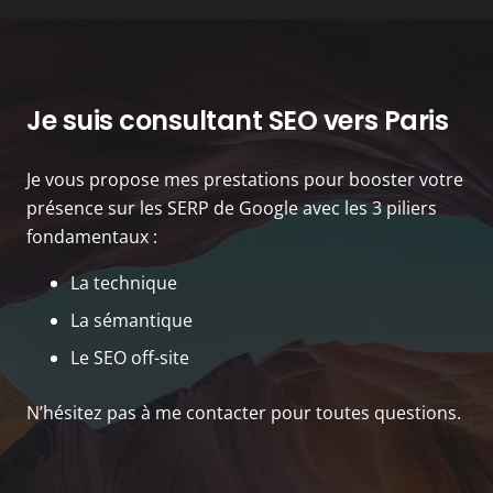
Groupe Audiens
Vente-Privée
Gerard Darel
Aigle
Je suis consultant SEO vers Paris
Je vous propose mes prestations pour booster votre
présence sur les SERP de Google avec les 3 piliers
fondamentaux :
La technique
La sémantique
Le SEO off-site
N’hésitez pas à me contacter pour toutes questions.